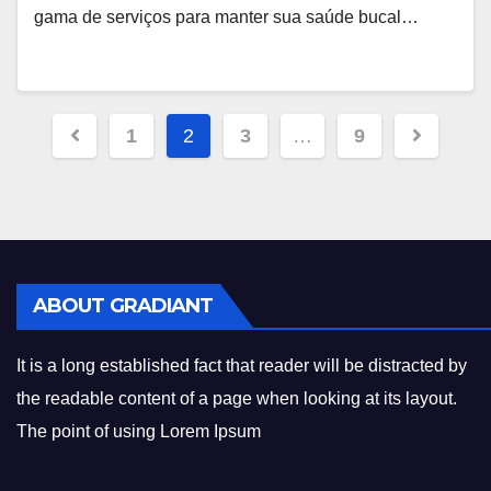
gama de serviços para manter sua saúde bucal…
Paginação
1
2
3
…
9
de
posts
ABOUT GRADIANT
It is a long established fact that reader will be distracted by
the readable content of a page when looking at its layout.
The point of using Lorem Ipsum